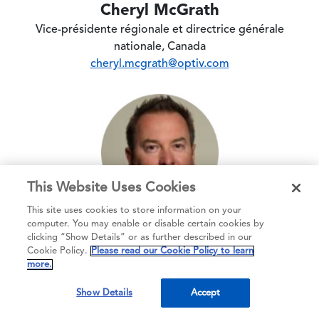
Cheryl McGrath
Vice-présidente régionale et directrice générale
nationale, Canada
cheryl.mcgrath@optiv.com
Image
This Website Uses Cookies
This site uses cookies to store information on your
computer. You may enable or disable certain cookies by
Liam McCart
clicking “Show Details” or as further described in our
Cookie Policy.
Please read our Cookie Policy to learn
Directeur régional du secteur public
more.
liam.mccart@optiv.com
Show Details
Accept
Image